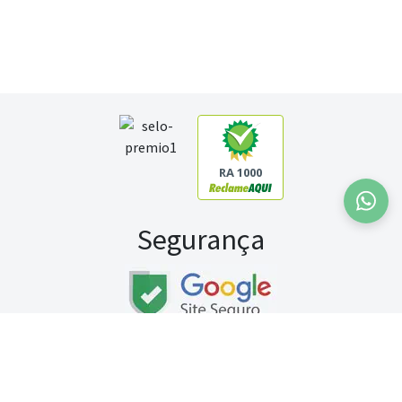
RA 1000
Segurança
Fale conosco:
WhatsApp
Seg a sex (exceto feriados) / das 8h às 20h
Sábado (9h às 13h)