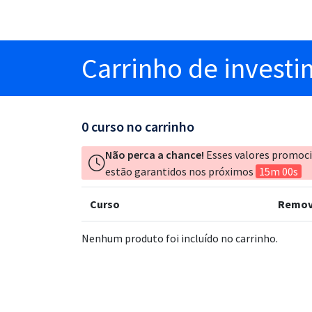
Carrinho
de invest
0
curso no carrinho
Não perca a chance!
Esses valores promoc
estão garantidos nos próximos
15m 00s
Curso
Remov
Nenhum produto foi incluído no carrinho.