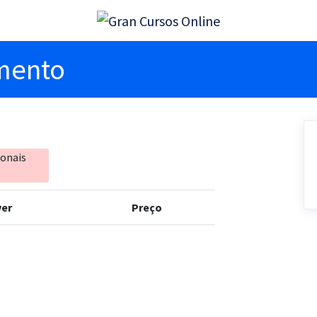
imento
ionais
er
Preço