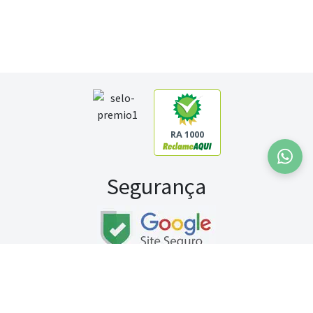
RA 1000
Segurança
Fale conosco:
WhatsApp
Seg a sex (exceto feriados) / das 8h às 20h
Sábado (9h às 13h)