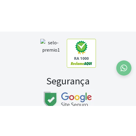
RA 1000
Segurança
Fale conosco:
WhatsApp
Seg a sex (exceto feriados) / das 8h às 20h
Sábado (9h às 13h)