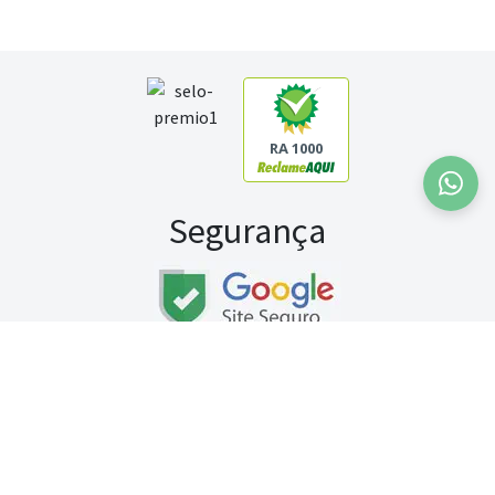
RA 1000
Segurança
Fale conosco:
WhatsApp
Seg a sex (exceto feriados) / das 8h às 20h
Sábado (9h às 13h)