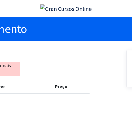
imento
ionais
er
Preço