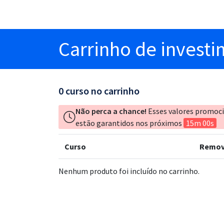
Carrinho
de invest
0
curso no carrinho
Não perca a chance!
Esses valores promoc
estão garantidos nos próximos
15m 00s
Curso
Remov
Nenhum produto foi incluído no carrinho.