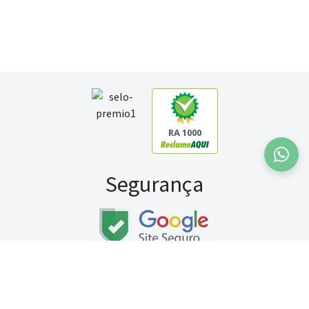
RA 1000
Segurança
Fale conosco:
WhatsApp
Seg a sex (exceto feriados) / das 8h às 20h
Sábado (9h às 13h)