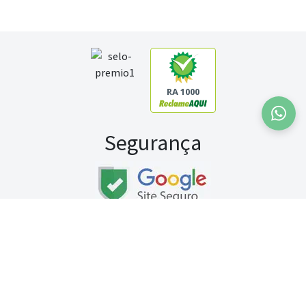
RA 1000
Segurança
Fale conosco:
WhatsApp
Seg a sex (exceto feriados) / das 8h às 20h
Sábado (9h às 13h)