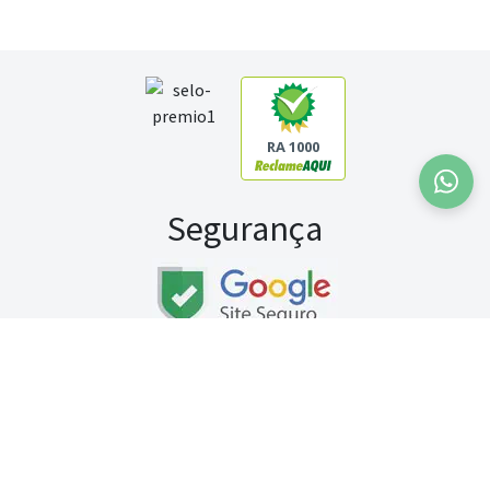
RA 1000
Segurança
Fale conosco:
WhatsApp
Seg a sex (exceto feriados) / das 8h às 20h
Sábado (9h às 13h)