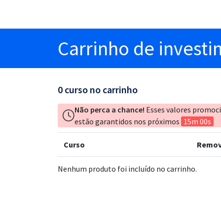
Carrinho
de invest
0
curso no carrinho
Não perca a chance!
Esses valores promoc
estão garantidos nos próximos
15m 00s
Curso
Remov
Nenhum produto foi incluído no carrinho.