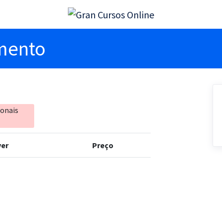
imento
ionais
er
Preço