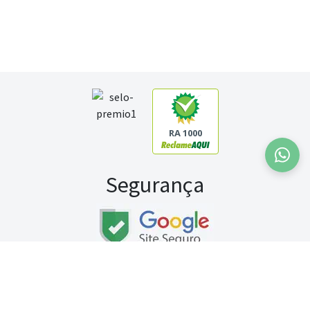
RA 1000
Segurança
Fale conosco:
WhatsApp
Seg a sex (exceto feriados) / das 8h às 20h
Sábado (9h às 13h)