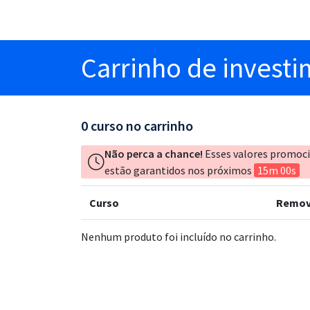
Carrinho
de invest
0
curso no carrinho
Não perca a chance!
Esses valores promoc
estão garantidos nos próximos
15m 00s
Curso
Remov
Nenhum produto foi incluído no carrinho.