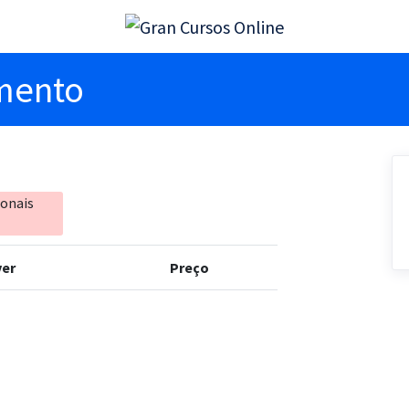
imento
ionais
er
Preço