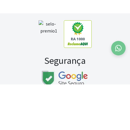
RA 1000
Segurança
Fale conosco:
WhatsApp
Seg a sex (exceto feriados) / das 8h às 20h
Sábado (9h às 13h)