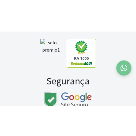
RA 1000
Segurança
Fale conosco:
WhatsApp
Seg a sex (exceto feriados) / das 8h às 20h
Sábado (9h às 13h)