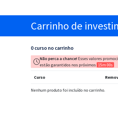
Carrinho
de invest
0
curso no carrinho
Não perca a chance!
Esses valores promoc
estão garantidos nos próximos
15m 00s
Curso
Remov
Nenhum produto foi incluído no carrinho.