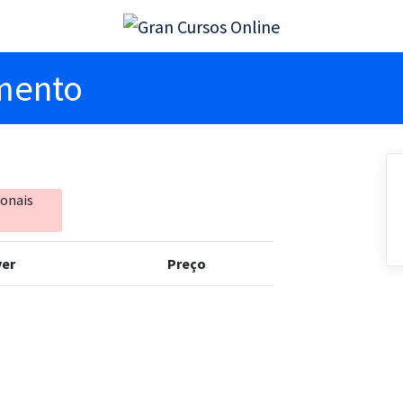
imento
ionais
er
Preço