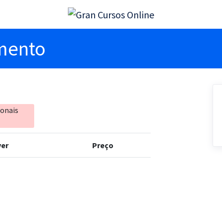
imento
ionais
er
Preço