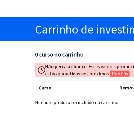
Carrinho
de invest
0
curso no carrinho
Não perca a chance!
Esses valores promoc
estão garantidos nos próximos
15m 00s
Curso
Remov
Nenhum produto foi incluído no carrinho.