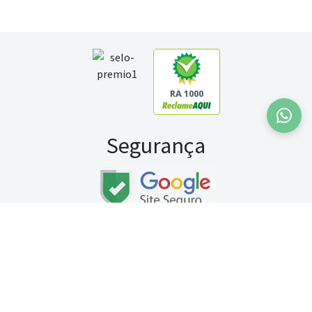
RA 1000
Segurança
Fale conosco:
WhatsApp
Seg a sex (exceto feriados) / das 8h às 20h
Sábado (9h às 13h)