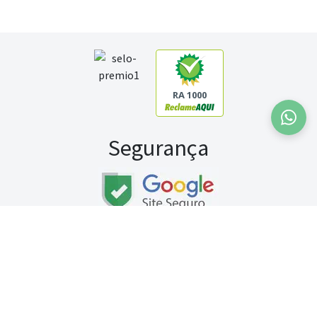
RA 1000
Segurança
Fale conosco:
WhatsApp
Seg a sex (exceto feriados) / das 8h às 20h
Sábado (9h às 13h)