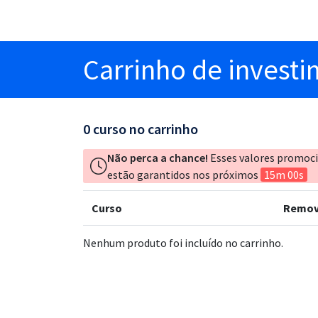
Carrinho
de invest
0
curso no carrinho
Não perca a chance!
Esses valores promoc
estão garantidos nos próximos
15m 00s
Curso
Remov
Nenhum produto foi incluído no carrinho.