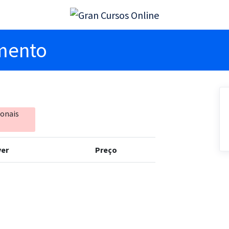
imento
ionais
er
Preço