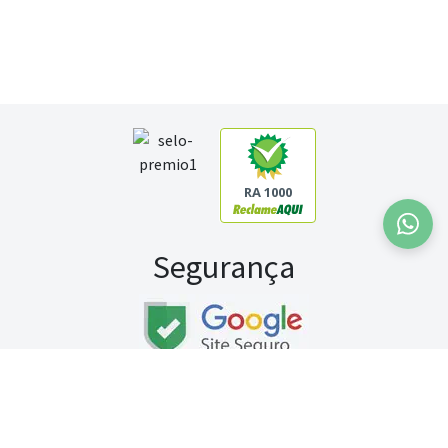
RA 1000
Segurança
Fale conosco:
WhatsApp
Seg a sex (exceto feriados) / das 8h às 20h
Sábado (9h às 13h)