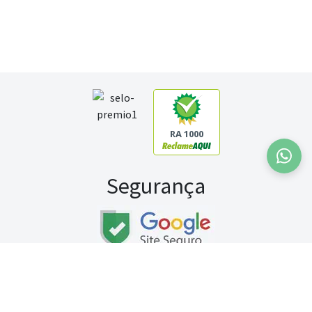
RA 1000
Segurança
Fale conosco:
WhatsApp
Seg a sex (exceto feriados) / das 8h às 20h
Sábado (9h às 13h)