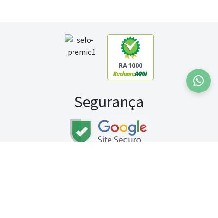
RA 1000
Segurança
Fale conosco:
WhatsApp
Seg a sex (exceto feriados) / das 8h às 20h
Sábado (9h às 13h)