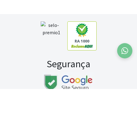
RA 1000
Segurança
Fale conosco:
WhatsApp
Seg a sex (exceto feriados) / das 8h às 20h
Sábado (9h às 13h)