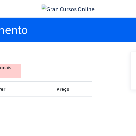
imento
ionais
er
Preço