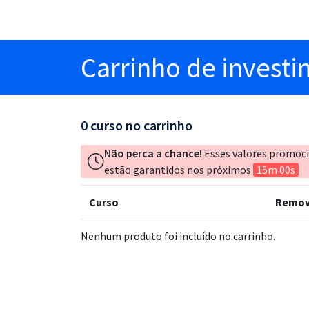
Carrinho
de invest
0
curso no carrinho
Não perca a chance!
Esses valores promoc
estão garantidos nos próximos
15m 00s
Curso
Remov
Nenhum produto foi incluído no carrinho.