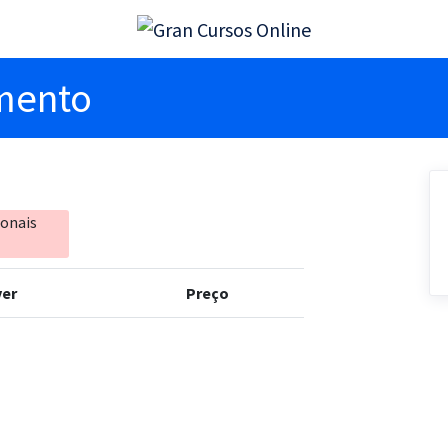
imento
ionais
er
Preço