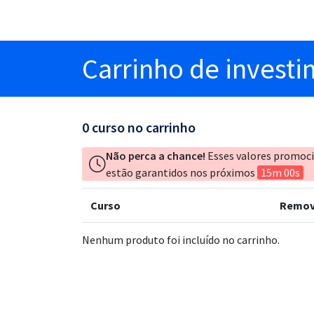
Carrinho
de invest
0
curso no carrinho
Não perca a chance!
Esses valores promoc
estão garantidos nos próximos
15m 00s
Curso
Remov
Nenhum produto foi incluído no carrinho.