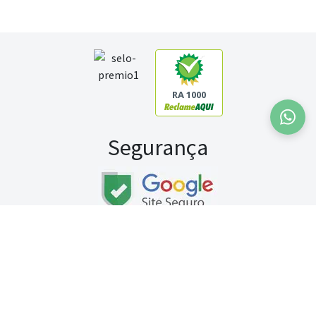
RA 1000
Segurança
Fale conosco:
WhatsApp
Seg a sex (exceto feriados) / das 8h às 20h
Sábado (9h às 13h)