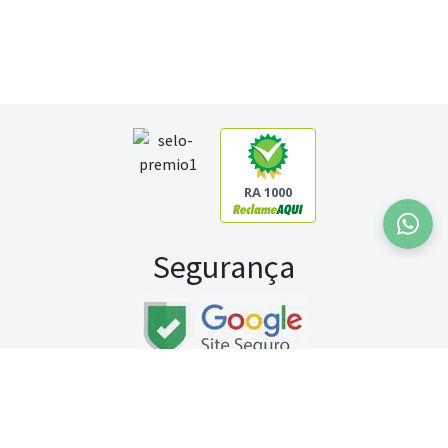
RA 1000
Segurança
Fale conosco:
WhatsApp
Seg a sex (exceto feriados) / das 8h às 20h
Sábado (9h às 13h)