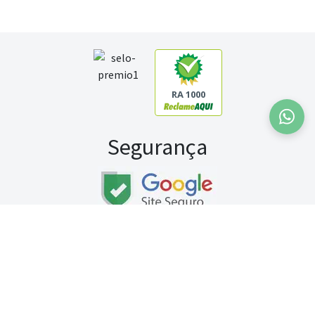
RA 1000
Segurança
Fale conosco:
WhatsApp
Seg a sex (exceto feriados) / das 8h às 20h
Sábado (9h às 13h)