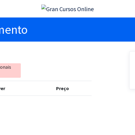
imento
ionais
er
Preço