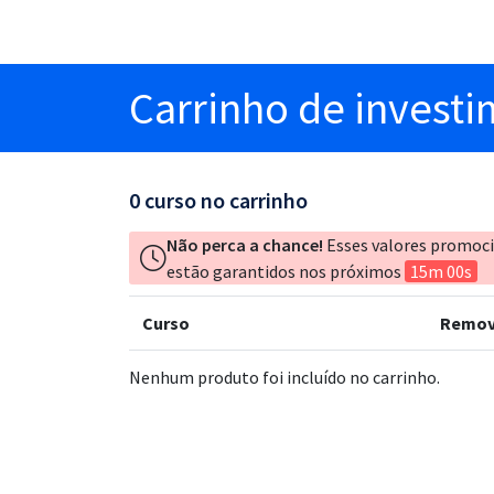
Carrinho
de invest
0
curso no carrinho
Não perca a chance!
Esses valores promoc
estão garantidos nos próximos
15m 00s
Curso
Remov
Nenhum produto foi incluído no carrinho.