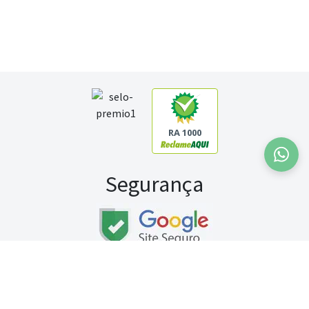
RA 1000
Segurança
Fale conosco:
WhatsApp
Seg a sex (exceto feriados) / das 8h às 20h
Sábado (9h às 13h)