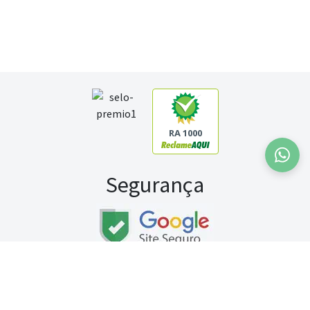
RA 1000
Segurança
Fale conosco:
WhatsApp
Seg a sex (exceto feriados) / das 8h às 20h
Sábado (9h às 13h)