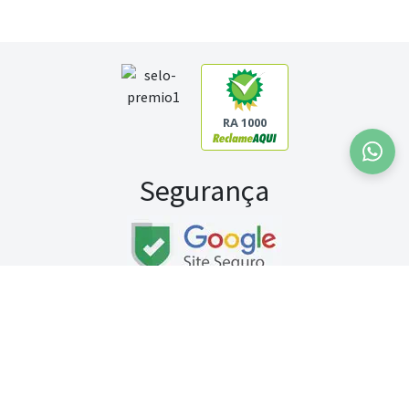
RA 1000
Segurança
Fale conosco:
WhatsApp
Seg a sex (exceto feriados) / das 8h às 20h
Sábado (9h às 13h)