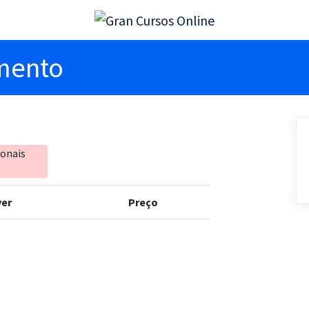
imento
ionais
er
Preço