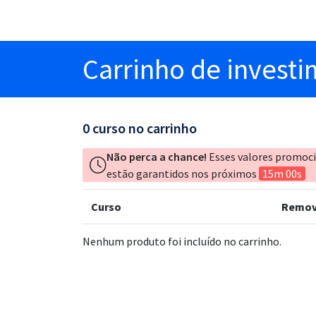
Carrinho
de invest
0
curso no carrinho
Não perca a chance!
Esses valores promoc
estão garantidos nos próximos
15m 00s
Curso
Remov
Nenhum produto foi incluído no carrinho.