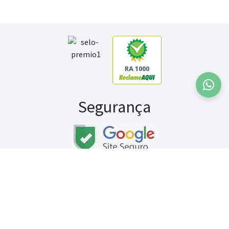
RA 1000
Segurança
Fale conosco:
WhatsApp
Seg a sex (exceto feriados) / das 8h às 20h
Sábado (9h às 13h)