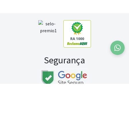
RA 1000
Segurança
Fale conosco:
WhatsApp
Seg a sex (exceto feriados) / das 8h às 20h
Sábado (9h às 13h)