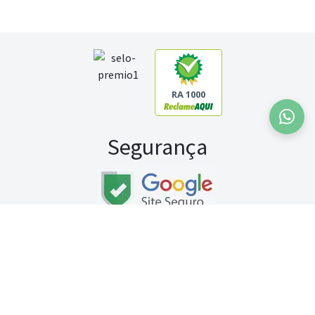
RA 1000
Segurança
Fale conosco:
WhatsApp
Seg a sex (exceto feriados) / das 8h às 20h
Sábado (9h às 13h)