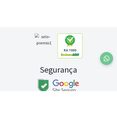
RA 1000
Segurança
Fale conosco:
WhatsApp
Seg a sex (exceto feriados) / das 8h às 20h
Sábado (9h às 13h)