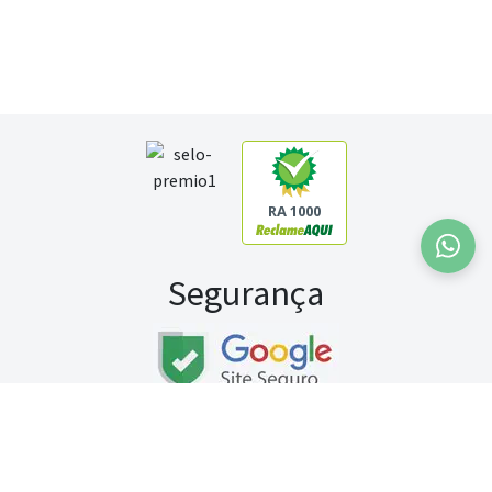
RA 1000
Segurança
Fale conosco:
WhatsApp
Seg a sex (exceto feriados) / das 8h às 20h
Sábado (9h às 13h)