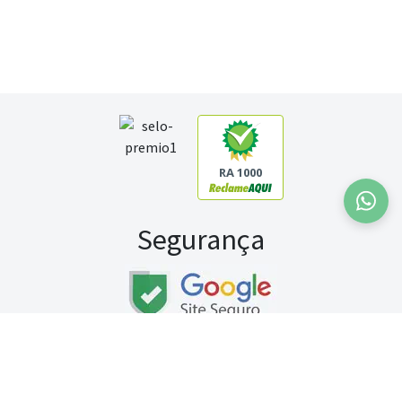
RA 1000
Segurança
Fale conosco:
WhatsApp
Seg a sex (exceto feriados) / das 8h às 20h
Sábado (9h às 13h)