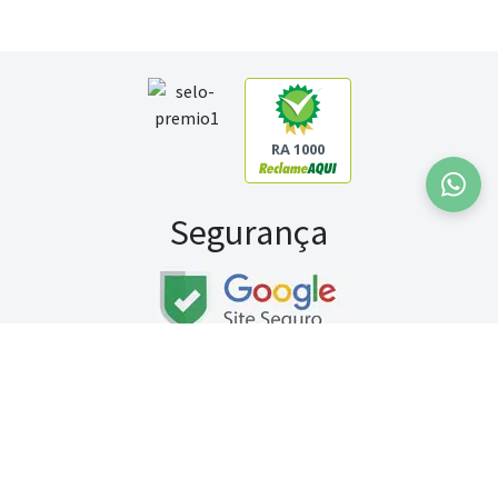
RA 1000
Segurança
Fale conosco:
WhatsApp
Seg a sex (exceto feriados) / das 8h às 20h
Sábado (9h às 13h)