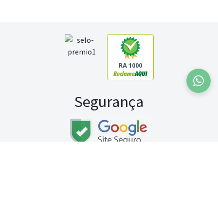
RA 1000
Segurança
Fale conosco:
WhatsApp
Seg a sex (exceto feriados) / das 8h às 20h
Sábado (9h às 13h)