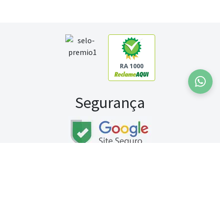
RA 1000
Segurança
Fale conosco:
WhatsApp
Seg a sex (exceto feriados) / das 8h às 20h
Sábado (9h às 13h)