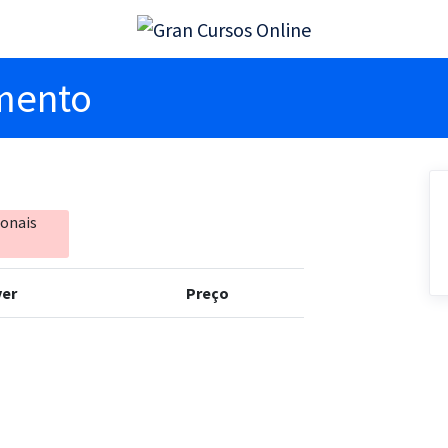
imento
ionais
er
Preço