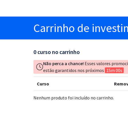
Carrinho
de invest
0
curso no carrinho
Não perca a chance!
Esses valores promoc
estão garantidos nos próximos
15m 00s
Curso
Remov
Nenhum produto foi incluído no carrinho.