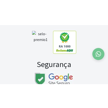
RA 1000
Segurança
Fale conosco:
WhatsApp
Seg a sex (exceto feriados) / das 8h às 20h
Sábado (9h às 13h)