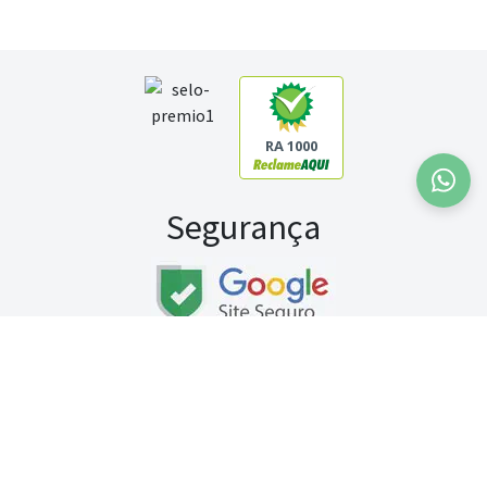
RA 1000
Segurança
Fale conosco:
WhatsApp
Seg a sex (exceto feriados) / das 8h às 20h
Sábado (9h às 13h)