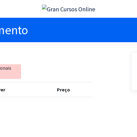
imento
ionais
er
Preço