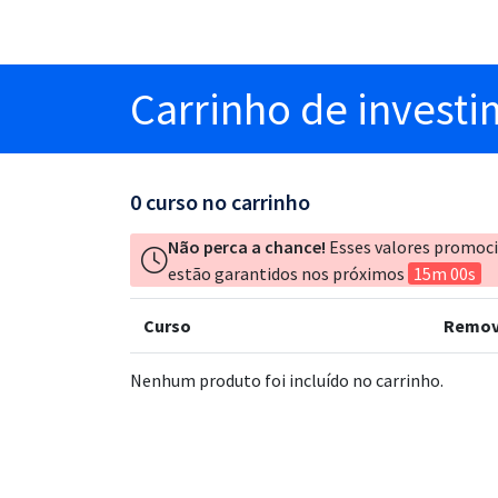
Carrinho
de invest
0
curso no carrinho
Não perca a chance!
Esses valores promoc
estão garantidos nos próximos
15m 00s
Curso
Remov
Nenhum produto foi incluído no carrinho.