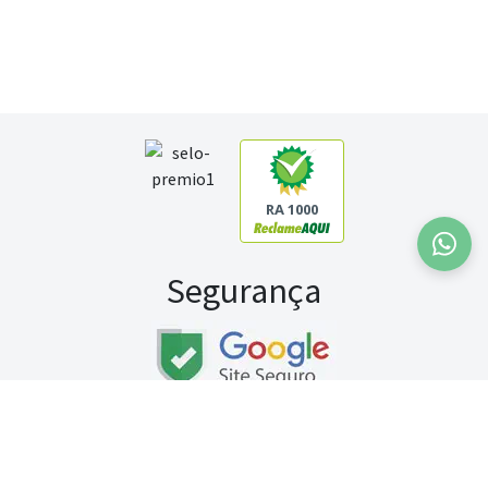
RA 1000
Segurança
Fale conosco:
WhatsApp
Seg a sex (exceto feriados) / das 8h às 20h
Sábado (9h às 13h)