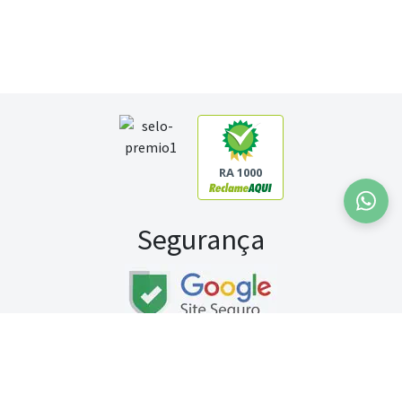
RA 1000
Segurança
Fale conosco:
WhatsApp
Seg a sex (exceto feriados) / das 8h às 20h
Sábado (9h às 13h)