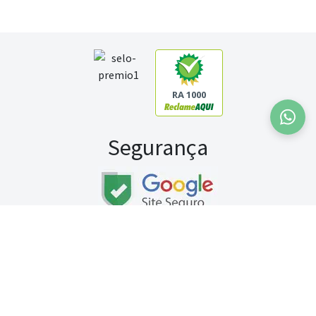
RA 1000
Segurança
Fale conosco:
WhatsApp
Seg a sex (exceto feriados) / das 8h às 20h
Sábado (9h às 13h)