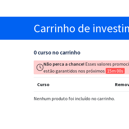
Carrinho
de invest
0
curso no carrinho
Não perca a chance!
Esses valores promoc
estão garantidos nos próximos
15m 00s
Curso
Remov
Nenhum produto foi incluído no carrinho.